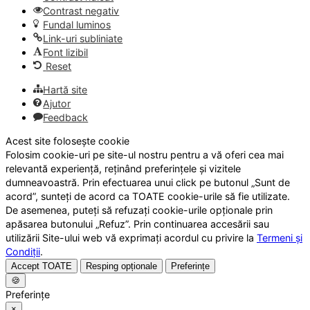
Contrast negativ
Fundal luminos
Link-uri subliniate
Font lizibil
Reset
Hartă site
Ajutor
Feedback
Acest site folosește cookie
Folosim cookie-uri pe site-ul nostru pentru a vă oferi cea mai
relevantă experiență, reținând preferințele și vizitele
dumneavoastră. Prin efectuarea unui click pe butonul „Sunt de
acord”, sunteți de acord ca TOATE cookie-urile să fie utilizate.
De asemenea, puteți să refuzați cookie-urile opționale prin
apăsarea butonului „Refuz”. Prin continuarea accesării sau
utilizării Site-ului web vă exprimați acordul cu privire la
Termeni și
Condiții
.
Accept TOATE
Resping opționale
Preferințe
🍪
Preferințe
×