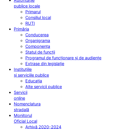
Autoritățile
publice locale
Primarul
Consiliul local
RUTI
Primăria
Conducerea
Organigrama
Componența
Statul de funcții
Programul de funcționare și de audiențe
Extrase din legislație
Instituțiile
și serviciile publice
Educația
Alte servicii publice
Servicii
online
Nomenclatura
stradală
Monitorul
Oficial Local
Arhivă 2020-2024