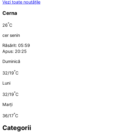
Vezi toate noutățile
Cerna
°
26
C
cer senin
Răsărit: 05:59
Apus: 20:25
Duminică
°
32/19
C
Luni
°
32/19
C
Marți
°
36/17
C
Categorii