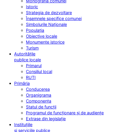
Monografia comunei
Istoric
Strategia de dezvoltare
Însemnele specifice comunei
Simbolurile Naționale
Populația
Obiective locale
Monumente istorice
Turism
Autoritățile
publice locale
Primarul
Consiliul local
RUTI
Primăria
Conducerea
Organigrama
Componența
Statul de funcții
Programul de funcționare și de audiențe
Extrase din legislație
Instituțiile
și serviciile publice