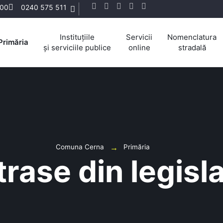
:00
0240 575 511
Instituțiile
Servicii
Nomenclatura
Primăria
și serviciile publice
online
stradală
Comuna Cerna
Primăria
trase din legisla