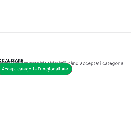
OCALIZARE
 conținut este blocat până când acceptați categoria corespunzătoare de cookie-uri.
Accept categoria Funcționalitate