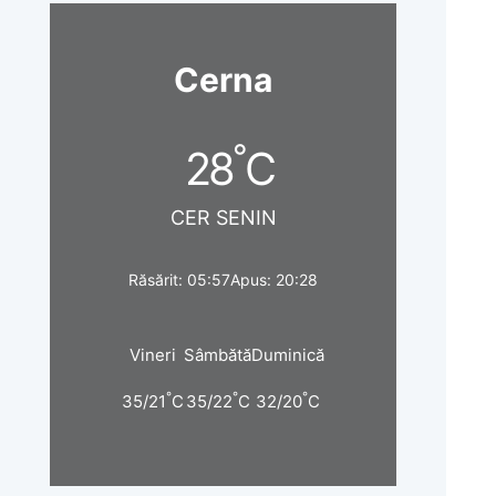
Cerna
°
28
C
CER SENIN
Răsărit: 05:57
Apus: 20:28
Vineri
Sâmbătă
Duminică
°
°
°
35/21
C
35/22
C
32/20
C