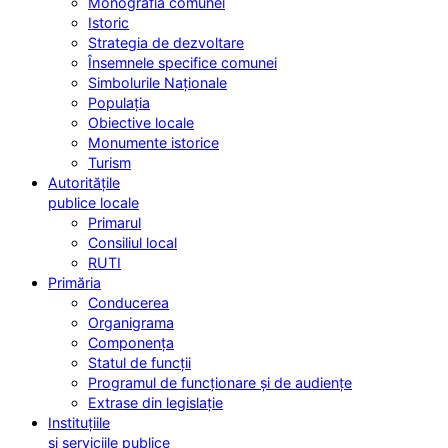
Monografia comunei
Istoric
Strategia de dezvoltare
Însemnele specifice comunei
Simbolurile Naționale
Populația
Obiective locale
Monumente istorice
Turism
Autoritățile
publice locale
Primarul
Consiliul local
RUTI
Primăria
Conducerea
Organigrama
Componența
Statul de funcții
Programul de funcționare și de audiențe
Extrase din legislație
Instituțiile
și serviciile publice