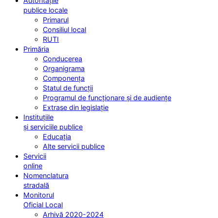
Autoritățile
publice locale
Primarul
Consiliul local
RUTI
Primăria
Conducerea
Organigrama
Componența
Statul de funcții
Programul de funcționare și de audiențe
Extrase din legislație
Instituțiile
și serviciile publice
Educația
Alte servicii publice
Servicii
online
Nomenclatura
stradală
Monitorul
Oficial Local
Arhivă 2020-2024