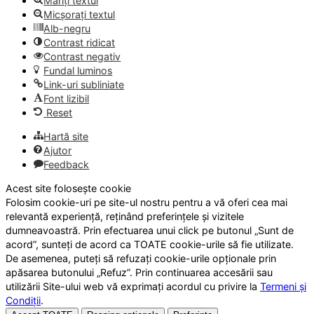
Măriți textul
Micșorați textul
Alb-negru
Contrast ridicat
Contrast negativ
Fundal luminos
Link-uri subliniate
Font lizibil
Reset
Hartă site
Ajutor
Feedback
Acest site folosește cookie
Folosim cookie-uri pe site-ul nostru pentru a vă oferi cea mai
relevantă experiență, reținând preferințele și vizitele
dumneavoastră. Prin efectuarea unui click pe butonul „Sunt de
acord”, sunteți de acord ca TOATE cookie-urile să fie utilizate.
De asemenea, puteți să refuzați cookie-urile opționale prin
apăsarea butonului „Refuz”. Prin continuarea accesării sau
utilizării Site-ului web vă exprimați acordul cu privire la
Termeni și
Condiții
.