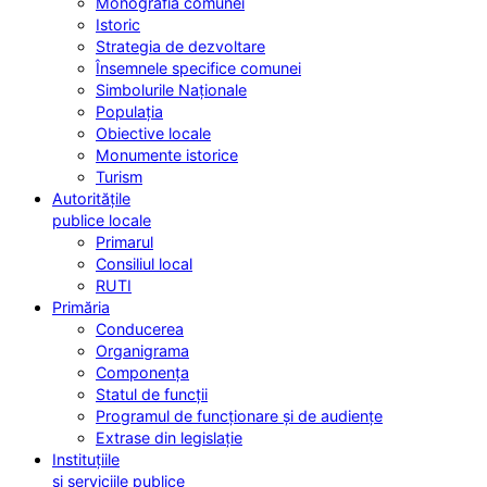
Monografia comunei
Istoric
Strategia de dezvoltare
Însemnele specifice comunei
Simbolurile Naționale
Populația
Obiective locale
Monumente istorice
Turism
Autoritățile
publice locale
Primarul
Consiliul local
RUTI
Primăria
Conducerea
Organigrama
Componența
Statul de funcții
Programul de funcționare și de audiențe
Extrase din legislație
Instituțiile
și serviciile publice