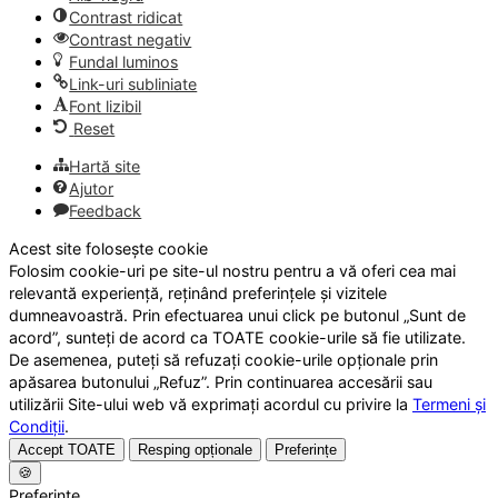
Contrast ridicat
Contrast negativ
Fundal luminos
Link-uri subliniate
Font lizibil
Reset
Hartă site
Ajutor
Feedback
Acest site folosește cookie
Folosim cookie-uri pe site-ul nostru pentru a vă oferi cea mai
relevantă experiență, reținând preferințele și vizitele
dumneavoastră. Prin efectuarea unui click pe butonul „Sunt de
acord”, sunteți de acord ca TOATE cookie-urile să fie utilizate.
De asemenea, puteți să refuzați cookie-urile opționale prin
apăsarea butonului „Refuz”. Prin continuarea accesării sau
utilizării Site-ului web vă exprimați acordul cu privire la
Termeni și
Condiții
.
Accept TOATE
Resping opționale
Preferințe
🍪
Preferințe