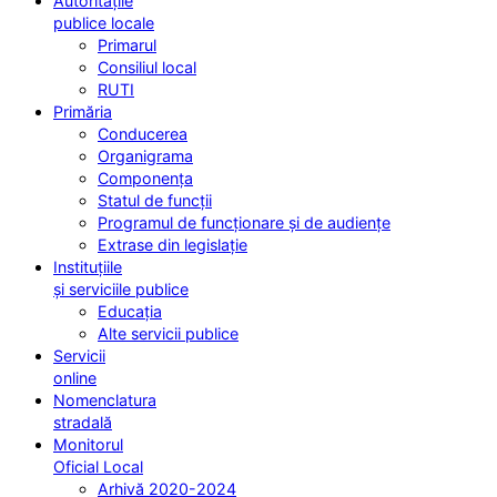
Autoritățile
publice locale
Primarul
Consiliul local
RUTI
Primăria
Conducerea
Organigrama
Componența
Statul de funcții
Programul de funcționare și de audiențe
Extrase din legislație
Instituțiile
și serviciile publice
Educația
Alte servicii publice
Servicii
online
Nomenclatura
stradală
Monitorul
Oficial Local
Arhivă 2020-2024