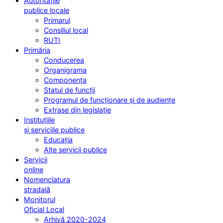
Autoritățile
publice locale
Primarul
Consiliul local
RUTI
Primăria
Conducerea
Organigrama
Componența
Statul de funcții
Programul de funcționare și de audiențe
Extrase din legislație
Instituțiile
și serviciile publice
Educația
Alte servicii publice
Servicii
online
Nomenclatura
stradală
Monitorul
Oficial Local
Arhivă 2020-2024