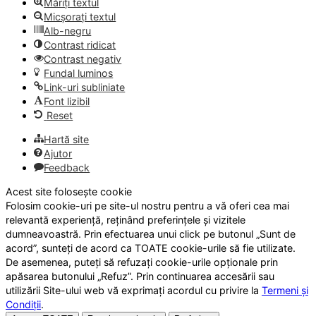
Măriți textul
Micșorați textul
Alb-negru
Contrast ridicat
Contrast negativ
Fundal luminos
Link-uri subliniate
Font lizibil
Reset
Hartă site
Ajutor
Feedback
Acest site folosește cookie
Folosim cookie-uri pe site-ul nostru pentru a vă oferi cea mai
relevantă experiență, reținând preferințele și vizitele
dumneavoastră. Prin efectuarea unui click pe butonul „Sunt de
acord”, sunteți de acord ca TOATE cookie-urile să fie utilizate.
De asemenea, puteți să refuzați cookie-urile opționale prin
apăsarea butonului „Refuz”. Prin continuarea accesării sau
utilizării Site-ului web vă exprimați acordul cu privire la
Termeni și
Condiții
.