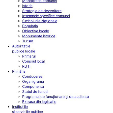
Monografia comunei
Istoric
Strategia de dezvoltare
Însemnele specifice comunei
Simbolurile Naționale
Populația
Obiective locale
Monumente istorice
Turism
Autoritățile
publice locale
Primarul
Consiliul local
RUTI
Primăria
Conducerea
Organigrama
Componența
Statul de funcții
Programul de funcționare și de audiențe
Extrase din legislație
Instituțiile
și serviciile publice