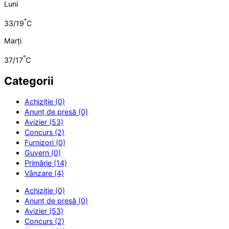
Luni
°
33/19
C
Marți
°
37/17
C
Categorii
Achiziție (0)
Anunț de presă (0)
Avizier (53)
Concurs (2)
Furnizori (0)
Guvern (0)
Primărie (14)
Vânzare (4)
Achiziție (0)
Anunț de presă (0)
Avizier (53)
Concurs (2)