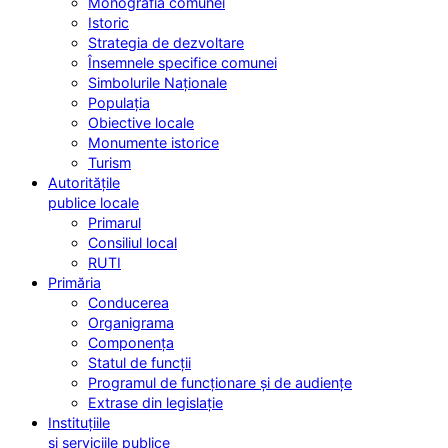
Monografia comunei
Istoric
Strategia de dezvoltare
Însemnele specifice comunei
Simbolurile Naționale
Populația
Obiective locale
Monumente istorice
Turism
Autoritățile
publice locale
Primarul
Consiliul local
RUTI
Primăria
Conducerea
Organigrama
Componența
Statul de funcții
Programul de funcționare și de audiențe
Extrase din legislație
Instituțiile
și serviciile publice