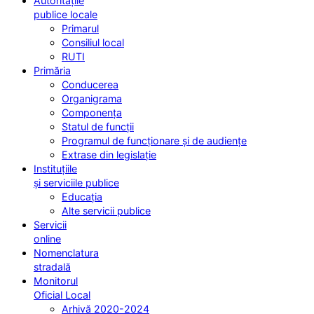
Autoritățile
publice locale
Primarul
Consiliul local
RUTI
Primăria
Conducerea
Organigrama
Componența
Statul de funcții
Programul de funcționare și de audiențe
Extrase din legislație
Instituțiile
și serviciile publice
Educația
Alte servicii publice
Servicii
online
Nomenclatura
stradală
Monitorul
Oficial Local
Arhivă 2020-2024