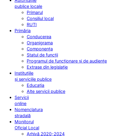
Autoritățile
publice locale
Primarul
Consiliul local
RUTI
Primăria
Conducerea
Organigrama
Componența
Statul de funcții
Programul de funcționare și de audiențe
Extrase din legislație
Instituțiile
și serviciile publice
Educația
Alte servicii publice
Servicii
online
Nomenclatura
stradală
Monitorul
Oficial Local
Arhivă 2020-2024