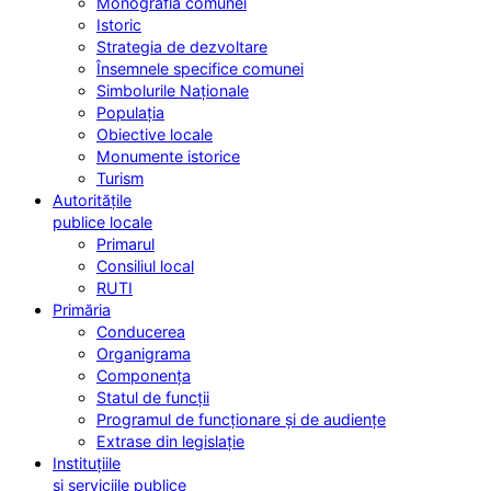
Monografia comunei
Istoric
Strategia de dezvoltare
Însemnele specifice comunei
Simbolurile Naționale
Populația
Obiective locale
Monumente istorice
Turism
Autoritățile
publice locale
Primarul
Consiliul local
RUTI
Primăria
Conducerea
Organigrama
Componența
Statul de funcții
Programul de funcționare și de audiențe
Extrase din legislație
Instituțiile
și serviciile publice