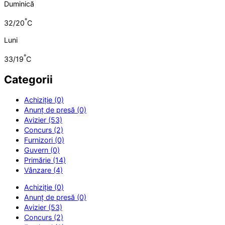
Duminică
°
32/20
C
Luni
°
33/19
C
Categorii
Achiziție (0)
Anunț de presă (0)
Avizier (53)
Concurs (2)
Furnizori (0)
Guvern (0)
Primărie (14)
Vânzare (4)
Achiziție (0)
Anunț de presă (0)
Avizier (53)
Concurs (2)