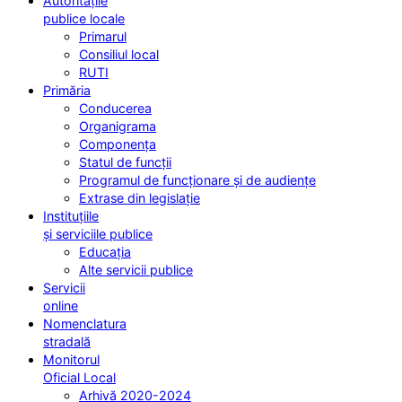
Autoritățile
publice locale
Primarul
Consiliul local
RUTI
Primăria
Conducerea
Organigrama
Componența
Statul de funcții
Programul de funcționare și de audiențe
Extrase din legislație
Instituțiile
și serviciile publice
Educația
Alte servicii publice
Servicii
online
Nomenclatura
stradală
Monitorul
Oficial Local
Arhivă 2020-2024