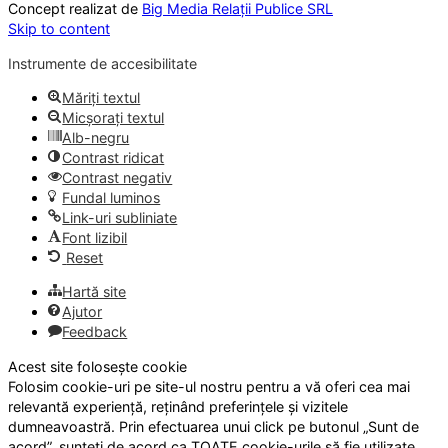
Concept realizat de
Big Media Relații Publice SRL
Skip to content
Instrumente de accesibilitate
Măriți textul
Micșorați textul
Alb-negru
Contrast ridicat
Contrast negativ
Fundal luminos
Link-uri subliniate
Font lizibil
Reset
Hartă site
Ajutor
Feedback
Acest site folosește cookie
Folosim cookie-uri pe site-ul nostru pentru a vă oferi cea mai
relevantă experiență, reținând preferințele și vizitele
dumneavoastră. Prin efectuarea unui click pe butonul „Sunt de
acord”, sunteți de acord ca TOATE cookie-urile să fie utilizate.