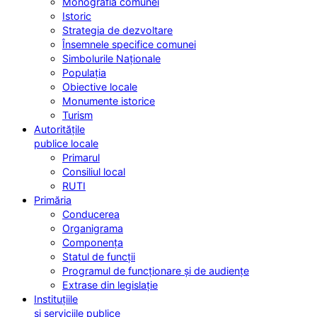
Monografia comunei
Istoric
Strategia de dezvoltare
Însemnele specifice comunei
Simbolurile Naționale
Populația
Obiective locale
Monumente istorice
Turism
Autoritățile
publice locale
Primarul
Consiliul local
RUTI
Primăria
Conducerea
Organigrama
Componența
Statul de funcții
Programul de funcționare și de audiențe
Extrase din legislație
Instituțiile
și serviciile publice