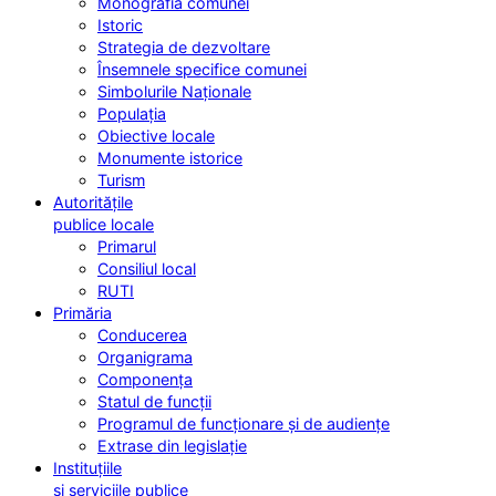
Monografia comunei
Istoric
Strategia de dezvoltare
Însemnele specifice comunei
Simbolurile Naționale
Populația
Obiective locale
Monumente istorice
Turism
Autoritățile
publice locale
Primarul
Consiliul local
RUTI
Primăria
Conducerea
Organigrama
Componența
Statul de funcții
Programul de funcționare și de audiențe
Extrase din legislație
Instituțiile
și serviciile publice