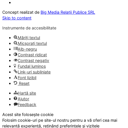
Concept realizat de
Big Media Relații Publice SRL
Skip to content
Instrumente de accesibilitate
Măriți textul
Micșorați textul
Alb-negru
Contrast ridicat
Contrast negativ
Fundal luminos
Link-uri subliniate
Font lizibil
Reset
Hartă site
Ajutor
Feedback
Acest site folosește cookie
Folosim cookie-uri pe site-ul nostru pentru a vă oferi cea mai
relevantă experiență, reținând preferințele și vizitele