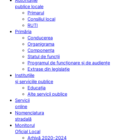
Autoritățile
publice locale
Primarul
Consiliul local
RUTI
Primăria
Conducerea
Organigrama
Componența
Statul de funcții
Programul de funcționare și de audiențe
Extrase din legislație
Instituțiile
și serviciile publice
Educația
Alte servicii publice
Servicii
online
Nomenclatura
stradală
Monitorul
Oficial Local
Arhivă 2020-2024