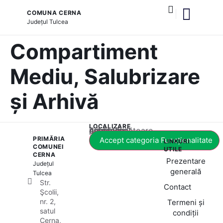
COMUNA CERNA
Județul
Tulcea
și serviciile publice
Compartiment
Mediu, Salubrizare
și Arhivă
LOCALIZARE
Acest conținut este blocat până când acceptați categoria corespunzătoare de cookie-uri.
PRIMĂRIA
Accept categoria Funcționalitate
LINKURI
COMUNEI
UTILE
CERNA
Prezentare
Județul
generală
Tulcea
Str.
Contact
Şcolii,
nr. 2,
Termeni și
satul
condiții
Cerna,