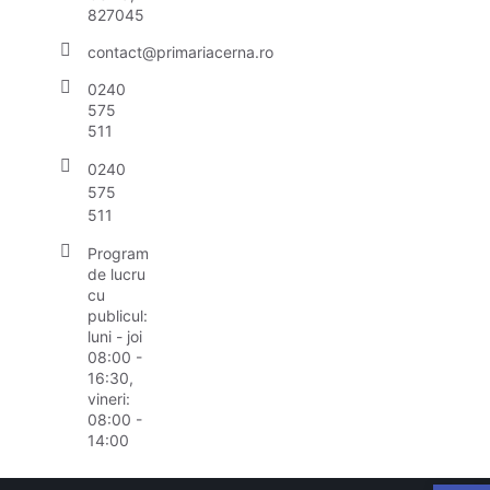
827045
contact@primariacerna.ro
0240
575
511
0240
575
511
Program
de lucru
cu
publicul:
luni - joi
08:00 -
16:30,
vineri:
08:00 -
14:00