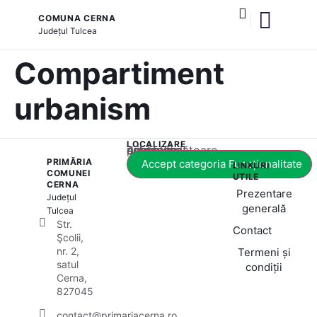
COMUNA CERNA
Județul
Tulcea
și serviciile publice
Compartiment
urbanism
LOCALIZARE
Acest conținut este blocat până când acceptați categoria corespunzătoare de cookie-uri.
PRIMĂRIA
Accept categoria Funcționalitate
LINKURI
COMUNEI
UTILE
CERNA
Prezentare
Județul
generală
Tulcea
Str.
Contact
Şcolii,
nr. 2,
Termeni și
satul
condiții
Cerna,
827045
contact@primariacerna.ro