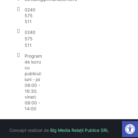
0240
575
511
0240
575
511
Program
de lucru
cu
publicul:
luni - joi
08:00 -
16:30,
vineri:
08:00 -
14:00
Open
Concept realizat de
Big Media Relații Publice SRL