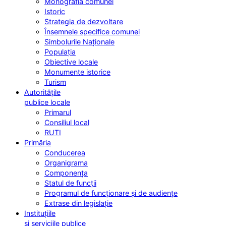
Monografia comunei
Istoric
Strategia de dezvoltare
Însemnele specifice comunei
Simbolurile Naționale
Populația
Obiective locale
Monumente istorice
Turism
Autoritățile
publice locale
Primarul
Consiliul local
RUTI
Primăria
Conducerea
Organigrama
Componența
Statul de funcții
Programul de funcționare și de audiențe
Extrase din legislație
Instituțiile
și serviciile publice