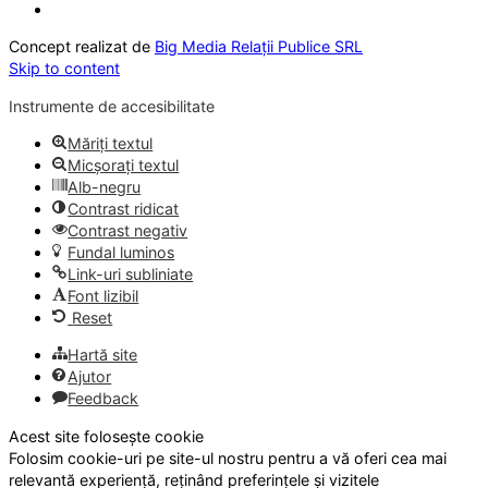
Concept realizat de
Big Media Relații Publice SRL
Skip to content
Instrumente de accesibilitate
Măriți textul
Micșorați textul
Alb-negru
Contrast ridicat
Contrast negativ
Fundal luminos
Link-uri subliniate
Font lizibil
Reset
Hartă site
Ajutor
Feedback
Acest site folosește cookie
Folosim cookie-uri pe site-ul nostru pentru a vă oferi cea mai
relevantă experiență, reținând preferințele și vizitele