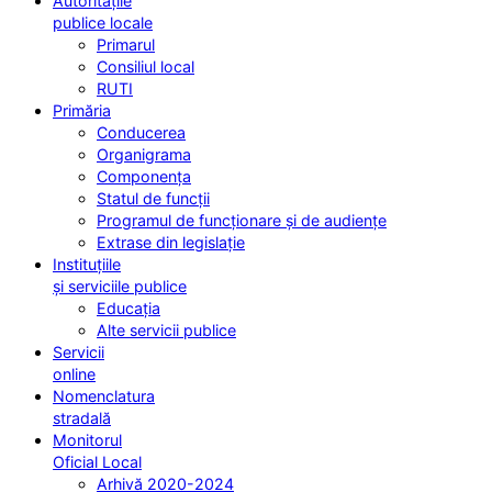
Autoritățile
publice locale
Primarul
Consiliul local
RUTI
Primăria
Conducerea
Organigrama
Componența
Statul de funcții
Programul de funcționare și de audiențe
Extrase din legislație
Instituțiile
și serviciile publice
Educația
Alte servicii publice
Servicii
online
Nomenclatura
stradală
Monitorul
Oficial Local
Arhivă 2020-2024