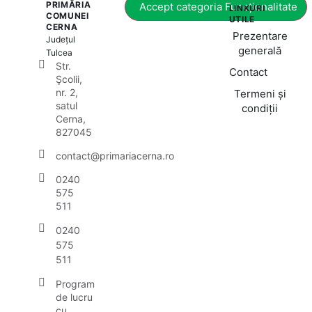
PRIMĂRIA
Accept categoria Funcționalitate
LINKURI
COMUNEI
UTILE
CERNA
Prezentare
Județul
generală
Tulcea
Str.
Contact
Şcolii,
nr. 2,
Termeni și
satul
condiții
Cerna,
827045
contact@primariacerna.ro
0240
575
511
0240
575
511
Program
de lucru
cu