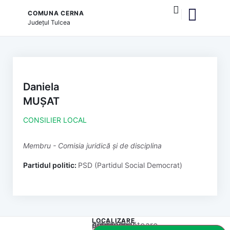
COMUNA CERNA
Județul
Tulcea
și serviciile publice
Daniela
MUȘAT
CONSILIER LOCAL
membru - Comisia juridică și de disciplina
Partidul politic:
PSD (Partidul Social Democrat)
LOCALIZARE
Acest conținut este blocat până când acceptați categoria corespunzătoare de cookie-uri.