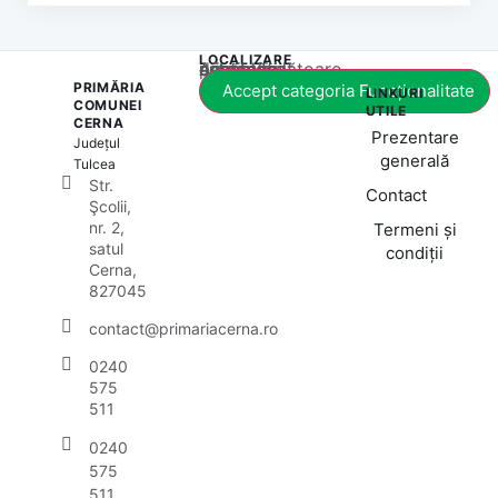
LOCALIZARE
Acest conținut este blocat până când acceptați categoria corespunzătoare de cookie-uri.
PRIMĂRIA
Accept categoria Funcționalitate
LINKURI
COMUNEI
UTILE
CERNA
Prezentare
Județul
generală
Tulcea
Str.
Contact
Şcolii,
nr. 2,
Termeni și
satul
condiții
Cerna,
827045
contact@primariacerna.ro
0240
575
511
0240
575
511