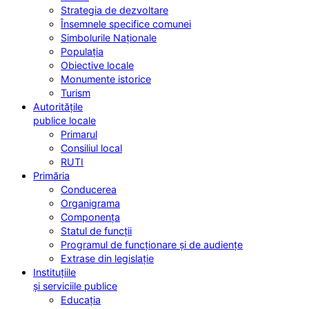
Strategia de dezvoltare
Însemnele specifice comunei
Simbolurile Naționale
Populația
Obiective locale
Monumente istorice
Turism
Autoritățile
publice locale
Primarul
Consiliul local
RUTI
Primăria
Conducerea
Organigrama
Componența
Statul de funcții
Programul de funcționare și de audiențe
Extrase din legislație
Instituțiile
și serviciile publice
Educația