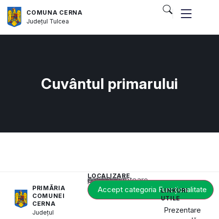
COMUNA CERNA
Județul
Tulcea
Cuvântul primarului
LOCALIZARE
Acest conținut este blocat până când acceptați categoria corespunzătoare de cookie-uri.
PRIMĂRIA
Accept categoria Funcționalitate
LINKURI
COMUNEI
UTILE
CERNA
Prezentare
Județul