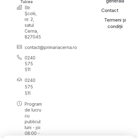
generală
Tulcea
Str.
Contact
Şcolii,
nr. 2,
Termeni și
satul
condiții
Cerna,
827045
contact@primariacerna.ro
0240
575
511
0240
575
511
Program
de lucru
cu
publicul:
luni - joi
08:00 -