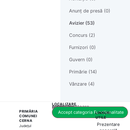
Anunț de presă (0)
Avizier (53)
Concurs (2)
Furnizori (0)
Guvern (0)
Primărie (14)
Vânzare (4)
LOCALIZARE
Acest conținut este blocat până când acceptați categoria corespunzătoare de cookie-uri.
PRIMĂRIA
Accept categoria Funcționalitate
LINKURI
COMUNEI
UTILE
CERNA
Prezentare
Județul