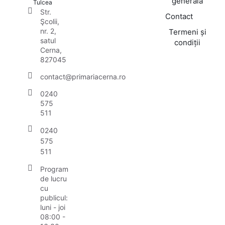
generală
Tulcea
Str.
Contact
Şcolii,
nr. 2,
Termeni și
satul
condiții
Cerna,
827045
contact@primariacerna.ro
0240
575
511
0240
575
511
Program
de lucru
cu
publicul:
luni - joi
08:00 -