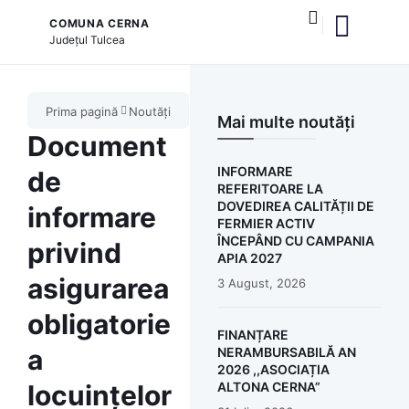
COMUNA CERNA
Județul
Tulcea
și serviciile publice
Prima pagină
Noutăți
Mai multe noutăți
Document
INFORMARE
de
REFERITOARE LA
DOVEDIREA CALITĂȚII DE
informare
FERMIER ACTIV
ÎNCEPÂND CU CAMPANIA
privind
APIA 2027
asigurarea
3 August, 2026
obligatorie
FINANȚARE
a
NERAMBURSABILĂ AN
2026 ,,ASOCIAȚIA
locuințelor
ALTONA CERNA”