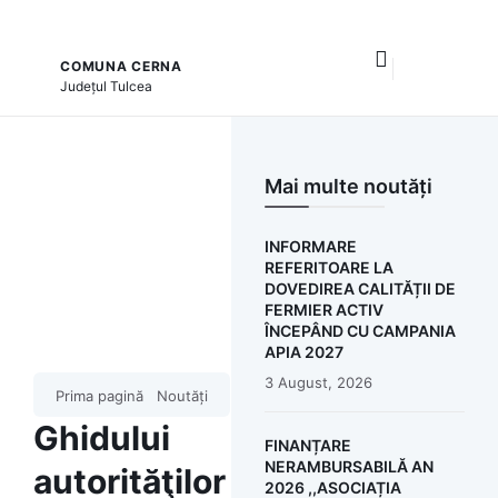
COMUNA CERNA
și serviciile publice
Județul
Tulcea
Mai multe noutăți
INFORMARE
REFERITOARE LA
DOVEDIREA CALITĂȚII DE
FERMIER ACTIV
ÎNCEPÂND CU CAMPANIA
APIA 2027
3 August, 2026
Prima pagină
Noutăți
Ghidului
FINANȚARE
NERAMBURSABILĂ AN
autorităţilor
2026 ,,ASOCIAȚIA