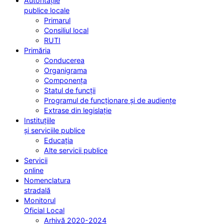
Autoritățile
publice locale
Primarul
Consiliul local
RUTI
Primăria
Conducerea
Organigrama
Componența
Statul de funcții
Programul de funcționare și de audiențe
Extrase din legislație
Instituțiile
și serviciile publice
Educația
Alte servicii publice
Servicii
online
Nomenclatura
stradală
Monitorul
Oficial Local
Arhivă 2020-2024