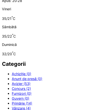
Apus: 20:28
Vineri
°
35/21
C
Sâmbătă
°
35/22
C
Duminică
°
32/20
C
Categorii
Achiziție (0)
Anunț de presă (0)
Avizier (53)
Concurs (2)
Furnizori (0)
Guvern (0)
Primărie (14)
Vânzare (4)