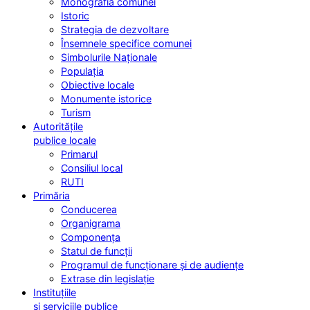
Monografia comunei
Istoric
Strategia de dezvoltare
Însemnele specifice comunei
Simbolurile Naționale
Populația
Obiective locale
Monumente istorice
Turism
Autoritățile
publice locale
Primarul
Consiliul local
RUTI
Primăria
Conducerea
Organigrama
Componența
Statul de funcții
Programul de funcționare și de audiențe
Extrase din legislație
Instituțiile
și serviciile publice