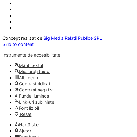
Concept realizat de
Big Media Relații Publice SRL
Skip to content
Instrumente de accesibilitate
Măriți textul
Micșorați textul
Alb-negru
Contrast ridicat
Contrast negativ
Fundal luminos
Link-uri subliniate
Font lizibil
Reset
Hartă site
Ajutor
Feedback