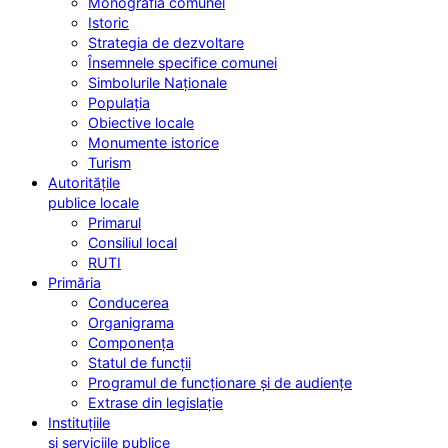
Monografia comunei
Istoric
Strategia de dezvoltare
Însemnele specifice comunei
Simbolurile Naționale
Populația
Obiective locale
Monumente istorice
Turism
Autoritățile
publice locale
Primarul
Consiliul local
RUTI
Primăria
Conducerea
Organigrama
Componența
Statul de funcții
Programul de funcționare și de audiențe
Extrase din legislație
Instituțiile
și serviciile publice