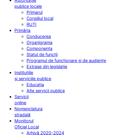
Autoritățile
publice locale
Primarul
Consiliul local
RUTI
Primăria
Conducerea
Organigrama
Componența
Statul de funcții
Programul de funcționare și de audiențe
Extrase din legislație
Instituțiile
și serviciile publice
Educația
Alte servicii publice
Servicii
online
Nomenclatura
stradală
Monitorul
Oficial Local
Arhivă 2020-2024