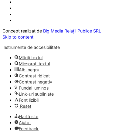
Concept realizat de
Big Media Relații Publice SRL
Skip to content
Instrumente de accesibilitate
Măriți textul
Micșorați textul
Alb-negru
Contrast ridicat
Contrast negativ
Fundal luminos
Link-uri subliniate
Font lizibil
Reset
Hartă site
Ajutor
Feedback