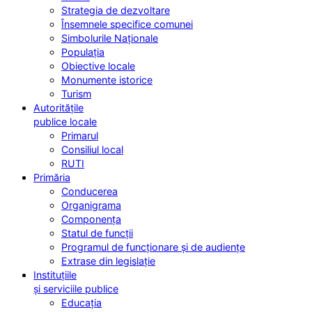
Strategia de dezvoltare
Însemnele specifice comunei
Simbolurile Naționale
Populația
Obiective locale
Monumente istorice
Turism
Autoritățile
publice locale
Primarul
Consiliul local
RUTI
Primăria
Conducerea
Organigrama
Componența
Statul de funcții
Programul de funcționare și de audiențe
Extrase din legislație
Instituțiile
și serviciile publice
Educația