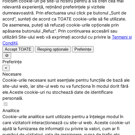
Folosim cookie-uri pe site-ul nostru pentru a vă oferi cea mai
relevantă experiență, reținând preferințele și vizitele
dumneavoastră. Prin efectuarea unui click pe butonul „Sunt de
acord”, sunteți de acord ca TOATE cookie-urile să fie utilizate.
De asemenea, puteți să refuzați cookie-urile opționale prin
apăsarea butonului „Refuz”. Prin continuarea accesării sau
utilizării Site-ului web vă exprimați acordul cu privire la
Termeni și
Condiții
.
Accept TOATE
Resping opționale
Preferințe
🍪
Preferințe
×
Necesare
Cookie-urile necesare sunt esențiale pentru funcțiile de bază ale
site-ului web, iar site-ul web nu va funcționa în modul dorit fără
ele.Aceste cookie-uri nu stochează date de identificare
personală.
Analitice
Cookie-urile analitice sunt utilizate pentru a înțelege modul în
care vizitatorii interacționează cu site-ul web. Aceste cookie-uri
ajută la furnizarea de informații cu privire la valori, cum ar fi
numărul de vizitatori, rata de respingere, sursa de trafic etc.