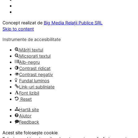
Concept realizat de
Big Media Relații Publice SRL
Skip to content
Instrumente de accesibilitate
Măriți textul
Micșorați textul
Alb-negru
Contrast ridicat
Contrast negativ
Fundal luminos
Link-uri subliniate
Font lizibil
Reset
Hartă site
Ajutor
Feedback
Acest site folosește cookie