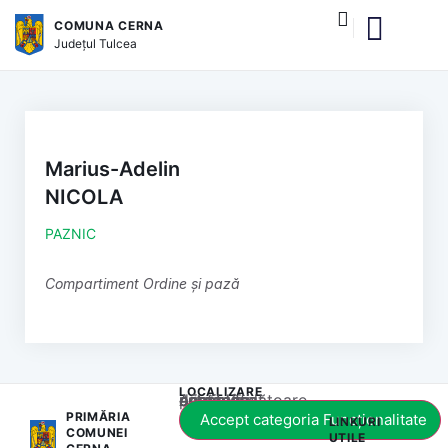
COMUNA CERNA
Județul
Tulcea
și serviciile publice
Marius-Adelin
NICOLA
PAZNIC
Compartiment Ordine și pază
LOCALIZARE
Acest conținut este blocat până când acceptați categoria corespunzătoare de cookie-uri.
PRIMĂRIA
Accept categoria Funcționalitate
LINKURI
COMUNEI
UTILE