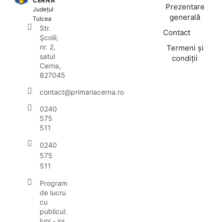
CERNA
Prezentare
Județul
generală
Tulcea
Str.
Contact
Şcolii,
nr. 2,
Termeni și
satul
condiții
Cerna,
827045
contact@primariacerna.ro
0240
575
511
0240
575
511
Program
de lucru
cu
publicul:
luni - joi