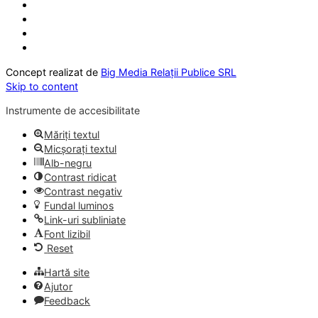
Concept realizat de
Big Media Relații Publice SRL
Skip to content
Instrumente de accesibilitate
Măriți textul
Micșorați textul
Alb-negru
Contrast ridicat
Contrast negativ
Fundal luminos
Link-uri subliniate
Font lizibil
Reset
Hartă site
Ajutor
Feedback