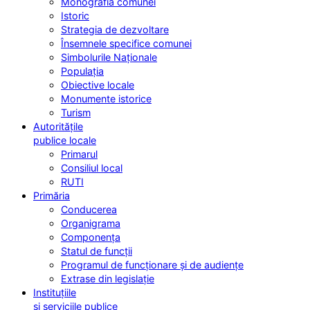
Monografia comunei
Istoric
Strategia de dezvoltare
Însemnele specifice comunei
Simbolurile Naționale
Populația
Obiective locale
Monumente istorice
Turism
Autoritățile
publice locale
Primarul
Consiliul local
RUTI
Primăria
Conducerea
Organigrama
Componența
Statul de funcții
Programul de funcționare și de audiențe
Extrase din legislație
Instituțiile
și serviciile publice