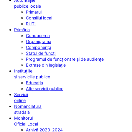
Autoritățile
publice locale
Primarul
Consiliul local
RUTI
Primăria
Conducerea
Organigrama
Componența
Statul de funcții
Programul de funcționare și de audiențe
Extrase din legislație
Instituțiile
și serviciile publice
Educația
Alte servicii publice
Servicii
online
Nomenclatura
stradală
Monitorul
Oficial Local
Arhivă 2020-2024