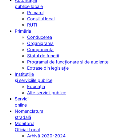
Autoritățile
publice locale
Primarul
Consiliul local
RUTI
Primăria
Conducerea
Organigrama
Componența
Statul de funcții
Programul de funcționare și de audiențe
Extrase din legislație
Instituțiile
și serviciile publice
Educația
Alte servicii publice
Servicii
online
Nomenclatura
stradală
Monitorul
Oficial Local
Arhivă 2020-2024