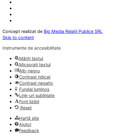
Concept realizat de
Big Media Relații Publice SRL
Skip to content
Instrumente de accesibilitate
Măriți textul
Micșorați textul
Alb-negru
Contrast ridicat
Contrast negativ
Fundal luminos
Link-uri subliniate
Font lizibil
Reset
Hartă site
Ajutor
Feedback