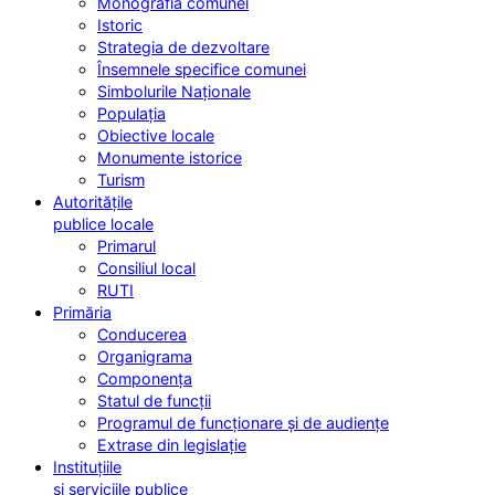
Monografia comunei
Istoric
Strategia de dezvoltare
Însemnele specifice comunei
Simbolurile Naționale
Populația
Obiective locale
Monumente istorice
Turism
Autoritățile
publice locale
Primarul
Consiliul local
RUTI
Primăria
Conducerea
Organigrama
Componența
Statul de funcții
Programul de funcționare și de audiențe
Extrase din legislație
Instituțiile
și serviciile publice