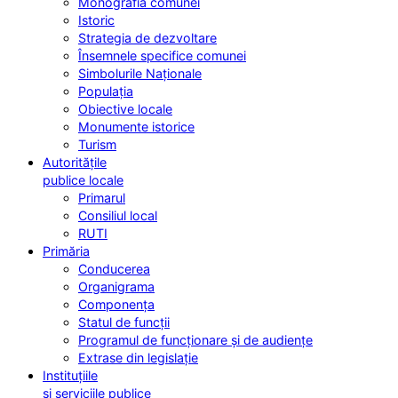
Monografia comunei
Istoric
Strategia de dezvoltare
Însemnele specifice comunei
Simbolurile Naționale
Populația
Obiective locale
Monumente istorice
Turism
Autoritățile
publice locale
Primarul
Consiliul local
RUTI
Primăria
Conducerea
Organigrama
Componența
Statul de funcții
Programul de funcționare și de audiențe
Extrase din legislație
Instituțiile
și serviciile publice