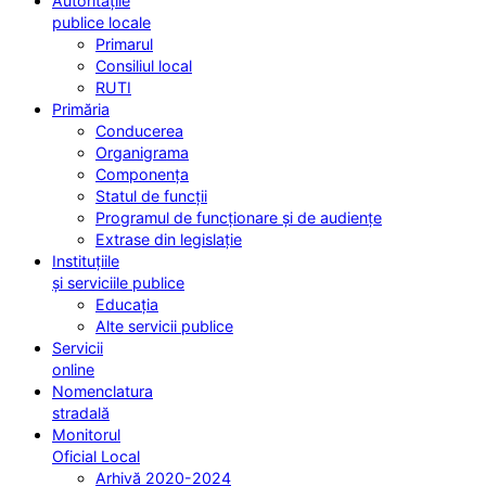
Autoritățile
publice locale
Primarul
Consiliul local
RUTI
Primăria
Conducerea
Organigrama
Componența
Statul de funcții
Programul de funcționare și de audiențe
Extrase din legislație
Instituțiile
și serviciile publice
Educația
Alte servicii publice
Servicii
online
Nomenclatura
stradală
Monitorul
Oficial Local
Arhivă 2020-2024