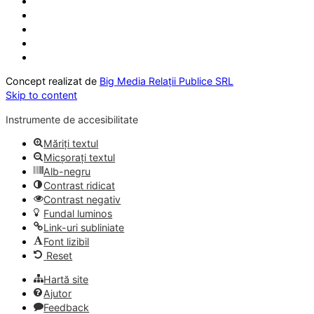
Concept realizat de
Big Media Relații Publice SRL
Skip to content
Instrumente de accesibilitate
Măriți textul
Micșorați textul
Alb-negru
Contrast ridicat
Contrast negativ
Fundal luminos
Link-uri subliniate
Font lizibil
Reset
Hartă site
Ajutor
Feedback